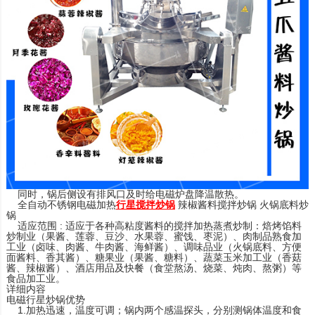
同时，锅后侧设有排风口及时给电磁炉盘降温散热。
全自动不锈钢电磁加热
行星搅拌炒锅
辣椒
酱料搅拌炒锅
火锅底料炒
锅
适应范围 : 适应于各种高粘度酱料的搅拌加热蒸煮炒制：焙烤馅料
炒制业（果酱、莲蓉、豆沙、水果蓉、蜜饯、枣泥）、肉制品熟食加
工业（卤味、肉酱、牛肉酱、海鲜酱）、调味品业（火锅底料、方便
面酱料、香其酱）、糖果业（果酱、糖料）、蔬菜玉米加工业（香菇
酱、辣椒酱）、酒店用品及快餐（食堂熬汤、烧菜、炖肉、熬粥）等
食品加工业。
详细内容
电磁行星炒锅优势
1.加热迅速，温度可调；锅内两个感温探头，分别测锅体温度和食