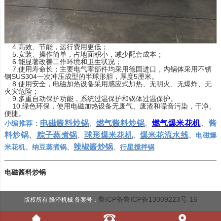
4.高效、节能，运行费用更低；
5.安装、操作简单，占地面积小，减少配套成本；
6.能显著改善工作环境和卫生状况；
7.使用寿命长；主要电气零部件均采用德国进口，内锅体采用不锈
钢SUS304一次冲压成型的半球形胆，厚度5厘米。
8.使用安全，电磁加热设备采用感应式加热、无明火、无爆炸、无
火灾危险；
9.多重自动保护功能，系统过温保护和锅体过温保护。
10.绿色环保，使用电磁加热设备无废气、废渣和噪音污染，干净、
便捷。
电磁酱料炒锅
燃气酱料炒锅
燃气爆米花机
、酱
小编推荐：
、
、
料炒锅、
粽子蒸煮锅
球形爆米花机
爆米花流水线
、
、
、电磁爆
辣椒酱炒锅
米花机、纳豆蒸煮锅、
、
行星搅拌锅
电磁酱料炒锅
鲁ICP备鲁ICP备13009223号-16
版权所有 隆泽机械 备案号：