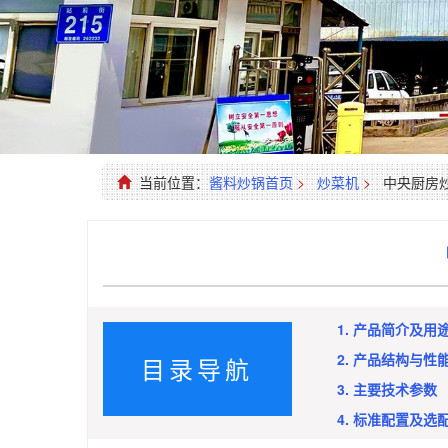
当前位置：
酱料炒锅首页
>
炒菜机
>
中央厨房
1. 产品简介及用
2. 产品结构与性
目录导航
3. 主要技术参数
4. 标准配置及选